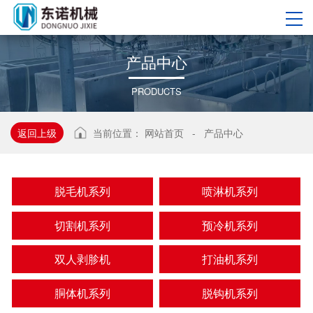
产
品
中
心
PRODUCTS
返回上级
当前位置：
网站首页
-
产品中心
脱毛机系列
喷淋机系列
切割机系列
预冷机系列
双人剥胗机
打油机系列
胴体机系列
脱钩机系列