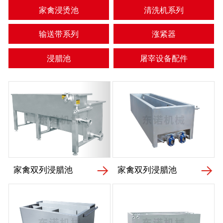
家禽浸烫池
清洗机系列
输送带系列
涨紧器
浸腊池
屠宰设备配件
家禽双列浸腊池
家禽双列浸腊池