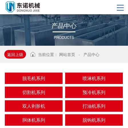
产
品
中
心
PRODUCTS
返回上级
当前位置：
网站首页
-
产品中心
脱毛机系列
喷淋机系列
切割机系列
预冷机系列
双人剥胗机
打油机系列
胴体机系列
脱钩机系列